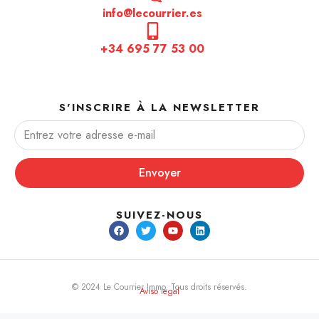
info@lecourrier.es
+34 695 77 53 00
S'INSCRIRE À LA NEWSLETTER
Envoyer
SUIVEZ-NOUS
© 2024 Le Courrier Immo. Tous droits réservés.
Aviso legal