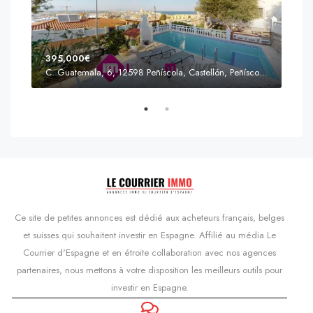
395,000€
C. Guatemala, 6, 12598 Peñíscola, Castellón, Peñíscola, Communauté valencienne
Prix
s'Agaró, Castell d'Aro, Platja d'Aro i s'Agaró, Bas-Ampurdan, Gérone, Catalogne, 17248, Espagne, Castell d'Aro, Catalogne, Espagne
Ce site de petites annonces est dédié aux acheteurs français, belges
et suisses qui souhaitent investir en Espagne. Affilié au média Le
Courrier d'Espagne et en étroite collaboration avec nos agences
partenaires, nous mettons à votre disposition les meilleurs outils pour
investir en Espagne.