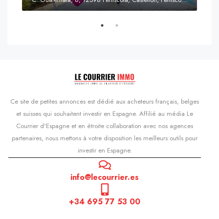
Prix
s'Agaró, Castell d'Aro, Platja d'Aro i s'Agaró, Bas-Ampurdan, Gérone, Catalogne, 17248, Espagne, Castell d'Aro, Catalogne, Espagne
Ce site de petites annonces est dédié aux acheteurs français, belges
et suisses qui souhaitent investir en Espagne. Affilié au média Le
Courrier d'Espagne et en étroite collaboration avec nos agences
partenaires, nous mettons à votre disposition les meilleurs outils pour
investir en Espagne.
info@lecourrier.es
+34 695 77 53 00