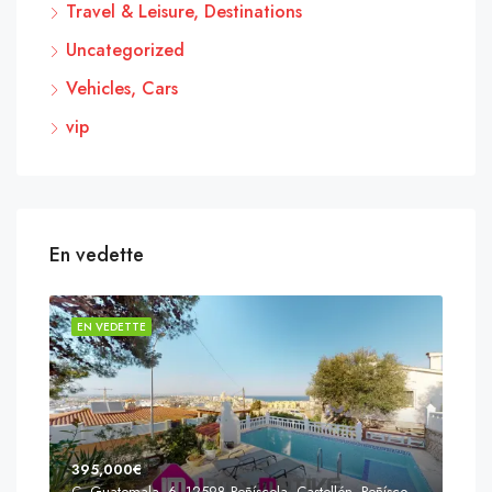
Travel & Leisure, Destinations
Uncategorized
Vehicles, Cars
vip
En vedette
EN VEDETTE
EN 
395,000€
C. Guatemala, 6, 12598 Peñíscola, Castellón, Peñíscola, Communauté valencienne