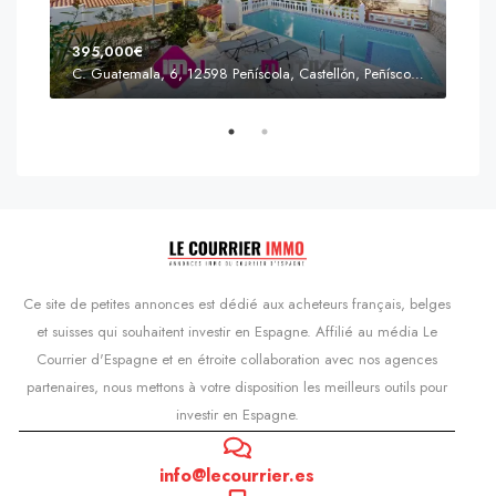
395,000€
C. Guatemala, 6, 12598 Peñíscola, Castellón, Peñíscola, Communauté valencienne
Prix
s'Agaró, Castell d'Aro, Platja d'Aro i s'Agaró, Bas-Ampurdan, Gérone, Catalogne, 17248, Espagne, Castell d'Aro, Catalogne, Espagne
Ce site de petites annonces est dédié aux acheteurs français, belges
et suisses qui souhaitent investir en Espagne. Affilié au média Le
Courrier d'Espagne et en étroite collaboration avec nos agences
partenaires, nous mettons à votre disposition les meilleurs outils pour
investir en Espagne.
info@lecourrier.es