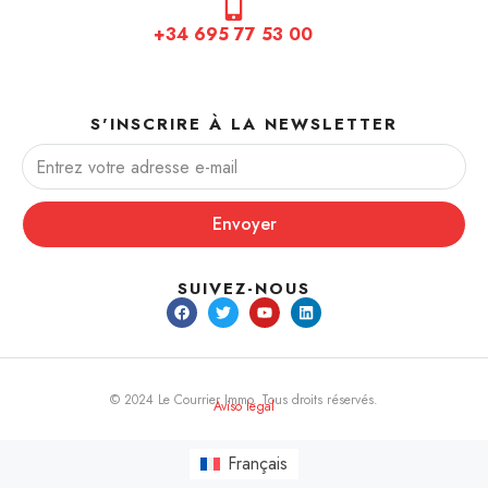
+34 695 77 53 00
S'INSCRIRE À LA NEWSLETTER
Envoyer
SUIVEZ-NOUS
© 2024 Le Courrier Immo. Tous droits réservés.
Aviso legal
Français