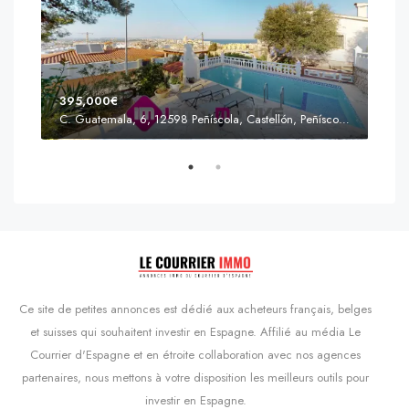
395,000€
C. Guatemala, 6, 12598 Peñíscola, Castellón, Peñíscola, Communauté valencienne
Prix
s'Agaró, Castell d'Aro, Platja d'Aro i s'Agaró, Bas-Ampurdan, Gérone, Catalogne, 17248, Espagne, Castell d'Aro, Catalogne, Espagne
Ce site de petites annonces est dédié aux acheteurs français, belges
et suisses qui souhaitent investir en Espagne. Affilié au média Le
Courrier d'Espagne et en étroite collaboration avec nos agences
partenaires, nous mettons à votre disposition les meilleurs outils pour
investir en Espagne.