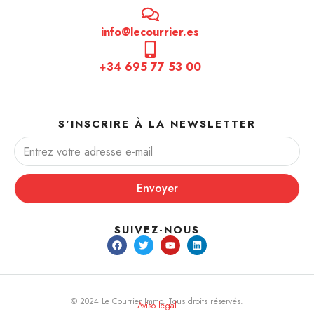
info@lecourrier.es
+34 695 77 53 00
S'INSCRIRE À LA NEWSLETTER
Envoyer
SUIVEZ-NOUS
© 2024 Le Courrier Immo. Tous droits réservés.
Aviso legal