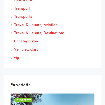
sportsbook
Transport
Transports
Travel & Leisure, Aviation
Travel & Leisure, Destinations
Uncategorized
Vehicles, Cars
vip
En vedette
EN VEDETTE
EN 