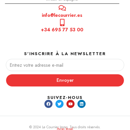
info@lecourrier.es
+34 695 77 53 00
S'INSCRIRE À LA NEWSLETTER
Envoyer
SUIVEZ-NOUS
© 2024 Le Courrier Immo. Tous droits réservés.
Aviso legal