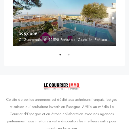
395,000€
C. Guatemala, 6, 12598 Peñíscola, Castellón, Peñíscola, Communauté valencienne
Prix
s'Agaró, Castell d'Aro, Platja d'Aro i s'Agaró, Bas-Ampurdan, Gérone, Catalogne, 17248, Espagne, Castell d'Aro, Catalogne, Espagne
Ce site de petites annonces est dédié aux acheteurs français, belges
et suisses qui souhaitent investir en Espagne. Affilié au média Le
Courrier d'Espagne et en étroite collaboration avec nos agences
partenaires, nous mettons à votre disposition les meilleurs outils pour
investir en Espagne.