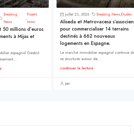
Breaking
Projets
juillet 23, 2026
Breaking News
,
Études
,
Aliseda et Metrovacesa s’associen
News
Immo
pour commercialiser 14 terrains
t 50 millions d’euros
destinés à 662 nouveaux
ments à Mijas et
logements en Espagne.
Le marché immobilier espagnol continue d
bilier espagnol Gesbró
se structurer autour de...
ssement...
continuer la lecture
e
par