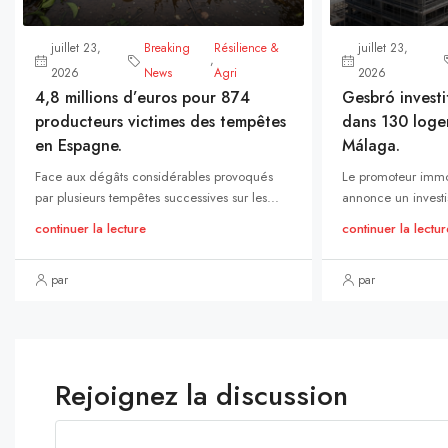
juillet 23,
Breaking
Résilience &
juillet 23,
,
2026
News
Agri
2026
4,8 millions d’euros pour 874
Gesbró investi
producteurs victimes des tempêtes
dans 130 loge
en Espagne.
Málaga.
Face aux dégâts considérables provoqués
Le promoteur immo
par plusieurs tempêtes successives sur les...
annonce un investi
continuer la lecture
continuer la lectur
par
par
Rejoignez la discussion