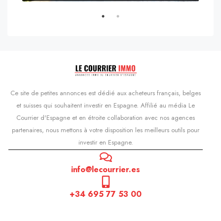
s'Agaró, Castell d'Aro, Platja d'Aro i s'Agaró, Bas-Ampurdan, Gérone, Catalogne, 17248, Espagne, Castell d'Aro, Catalogne, Espagne
Ce site de petites annonces est dédié aux acheteurs français, belges
et suisses qui souhaitent investir en Espagne. Affilié au média Le
Courrier d'Espagne et en étroite collaboration avec nos agences
partenaires, nous mettons à votre disposition les meilleurs outils pour
investir en Espagne.
info@lecourrier.es
+34 695 77 53 00