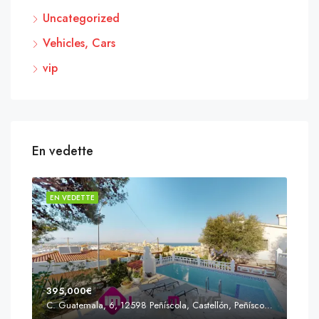
Uncategorized
Vehicles, Cars
vip
En vedette
EN VEDETTE
EN 
395,000€
C. Guatemala, 6, 12598 Peñíscola, Castellón, Peñíscola, Communauté valencienne
Prix