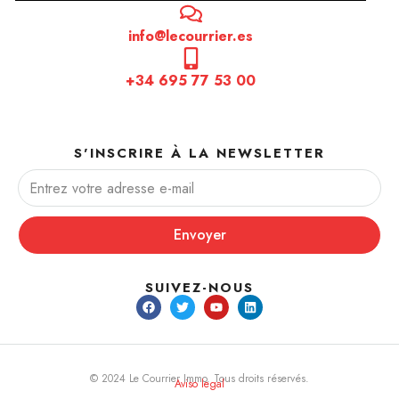
info@lecourrier.es
+34 695 77 53 00
S'INSCRIRE À LA NEWSLETTER
Envoyer
SUIVEZ-NOUS
© 2024 Le Courrier Immo. Tous droits réservés.
Aviso legal