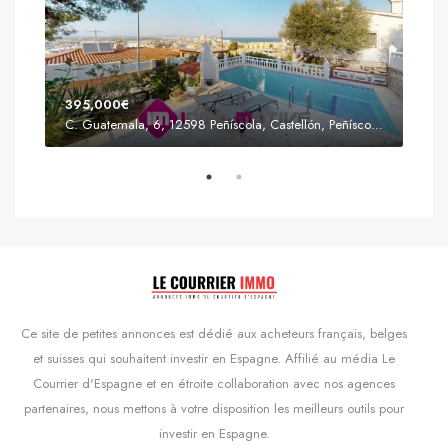
395,000€
C. Guatemala, 6, 12598 Peñíscola, Castellón, Peñíscola, Communauté valencienne
Prix
s'Agaró, Castell d'Aro, Platja d'Aro i s'Agaró, Bas-Ampurdan, Gérone, Catalogne, 17248, Espagne, Castell d'Aro, Catalogne, Espagne
Ce site de petites annonces est dédié aux acheteurs français, belges
et suisses qui souhaitent investir en Espagne. Affilié au média Le
Courrier d'Espagne et en étroite collaboration avec nos agences
partenaires, nous mettons à votre disposition les meilleurs outils pour
investir en Espagne.