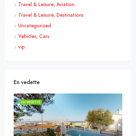
Travel & Leisure, Aviation
Travel & Leisure, Destinations
Uncategorized
Vehicles, Cars
vip
En vedette
EN VEDETTE
EN 