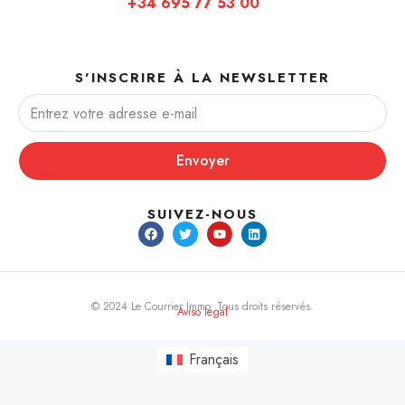
+34 695 77 53 00
S'INSCRIRE À LA NEWSLETTER
Envoyer
SUIVEZ-NOUS
© 2024 Le Courrier Immo. Tous droits réservés.
Aviso legal
Français