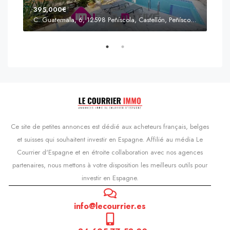
395,000€
C. Guatemala, 6, 12598 Peñíscola, Castellón, Peñíscola, Communauté valencienne
Prix
s'Agaró, Castell d'Aro, Platja d'Aro i s'Agaró, Bas-Ampurdan, Gérone, Catalogne, 17248, Espagne, Castell d'Aro, Catalogne, Espagne
Ce site de petites annonces est dédié aux acheteurs français, belges
et suisses qui souhaitent investir en Espagne. Affilié au média Le
Courrier d'Espagne et en étroite collaboration avec nos agences
partenaires, nous mettons à votre disposition les meilleurs outils pour
investir en Espagne.
info@lecourrier.es