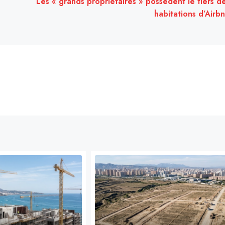
Les « grands propriétaires » possèdent le tiers d
habitations d’Airb