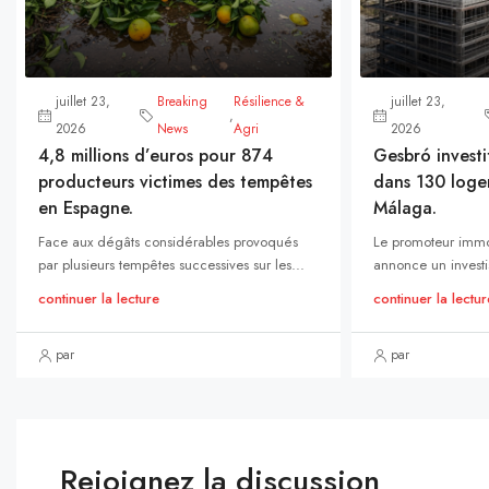
juillet 23,
Breaking
Résilience &
juillet 23,
,
2026
News
Agri
2026
4,8 millions d’euros pour 874
Gesbró investi
producteurs victimes des tempêtes
dans 130 loge
en Espagne.
Málaga.
Face aux dégâts considérables provoqués
Le promoteur immo
par plusieurs tempêtes successives sur les...
annonce un investi
continuer la lecture
continuer la lectur
par
par
Rejoignez la discussion