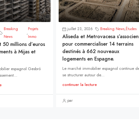
Breaking
Projets
juillet 23, 2026
Breaking News
,
Études
,
Aliseda et Metrovacesa s’associen
News
Immo
pour commercialiser 14 terrains
t 50 millions d’euros
destinés à 662 nouveaux
ments à Mijas et
logements en Espagne.
Le marché immobilier espagnol continue d
bilier espagnol Gesbró
se structurer autour de...
ssement...
continuer la lecture
e
par