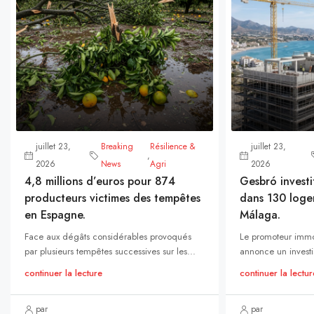
juillet 23,
Breaking
Résilience &
juillet 23,
,
2026
News
Agri
2026
4,8 millions d’euros pour 874
Gesbró investi
producteurs victimes des tempêtes
dans 130 loge
en Espagne.
Málaga.
Face aux dégâts considérables provoqués
Le promoteur immo
par plusieurs tempêtes successives sur les...
annonce un investi
continuer la lecture
continuer la lectur
par
par