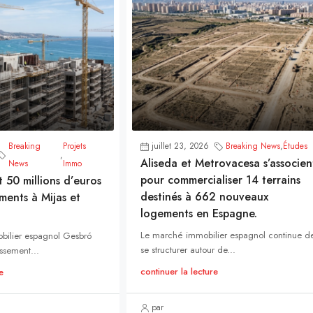
Breaking
Projets
juillet 23, 2026
Breaking News
,
Études
,
Aliseda et Metrovacesa s’associen
News
Immo
pour commercialiser 14 terrains
t 50 millions d’euros
destinés à 662 nouveaux
ments à Mijas et
logements en Espagne.
Le marché immobilier espagnol continue d
bilier espagnol Gesbró
se structurer autour de...
ssement...
continuer la lecture
e
par