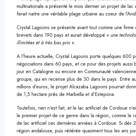
multinationale a présenté le mois dernier un projet de lac 
ferait naitre une véritable plage urbaine au coeur de l’An
Crystal Lagoons se présente avant tout comme une firme d
brevets dans 190 pays et aurait développé «
une technolog
illimitées et à très bas prix ».
A l’heure actuelle, Crystal Lagoons porte quelques 600 pr
négociations dans 60 pays, et ce pour des projets aussi bi
jour en Catalogne ou encore en Communauté valencienne. E
groupe, qui en recense plus de 30 dans le pays. Entre au
millions d’euros, le projet Alcazaba Lagoons pourrait don
de 1,5 hectare près de Marbella et d’Estepona.
Toutefois, rien n’est fait, et le lac artificiel de Cordoue n
le premier projet de ce genre dans la région, comme le r
de lac artificiel ces dernières années à Cordoue. Si dès
région andalouse, puis réitérée quasiment tous les ans j