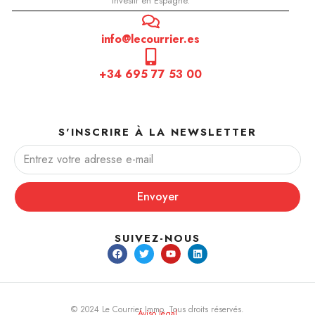
investir en Espagne.
info@lecourrier.es
+34 695 77 53 00
S'INSCRIRE À LA NEWSLETTER
Envoyer
SUIVEZ-NOUS
© 2024 Le Courrier Immo. Tous droits réservés.
Aviso legal