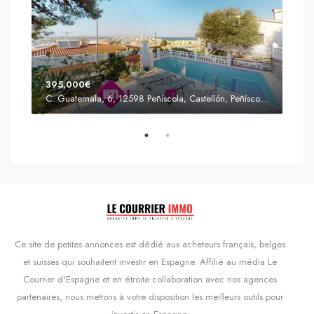
395,000€
C. Guatemala, 6, 12598 Peñíscola, Castellón, Peñíscola, Communauté valencienne
Prix
s'Agaró, Castell d'Aro, Platja d'Aro i s'Agaró, Bas-Ampurdan, Gérone, Catalogne, 17248, Espagne, Castell d'Aro, Catalogne, Espagne
Ce site de petites annonces est dédié aux acheteurs français, belges
et suisses qui souhaitent investir en Espagne. Affilié au média Le
Courrier d'Espagne et en étroite collaboration avec nos agences
partenaires, nous mettons à votre disposition les meilleurs outils pour