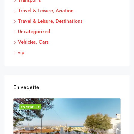
Transports
Travel & Leisure, Aviation
Travel & Leisure, Destinations
Uncategorized
Vehicles, Cars
vip
En vedette
EN VEDETTE
EN 