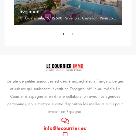
395,000€
C. Guatemala, 6, 12598 Peñíscola, Castellón, Peñíscola, Communauté valencienne
Prix
s'Agaró, Castell d'Aro, Platja d'Aro i s'Agaró, Bas-Ampurdan, Gérone, Catalogne, 17248, Espagne, Castell d'Aro, Catalogne, Espagne
Ce site de petites annonces est dédié aux acheteurs français, belges
et suisses qui souhaitent investir en Espagne. Affilié au média Le
Courrier d'Espagne et en étroite collaboration avec nos agences
partenaires, nous mettons à votre disposition les meilleurs outils pour
investir en Espagne.
info@lecourrier.es