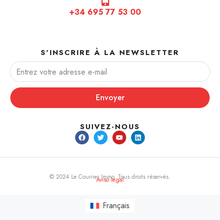
+34 695 77 53 00
S'INSCRIRE À LA NEWSLETTER
Envoyer
SUIVEZ-NOUS
© 2024 Le Courrier Immo. Tous droits réservés.
Aviso legal
Français