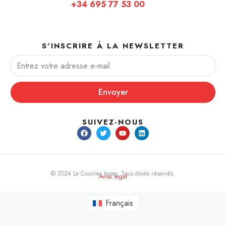
+34 695 77 53 00
S'INSCRIRE À LA NEWSLETTER
Envoyer
SUIVEZ-NOUS
© 2024 Le Courrier Immo. Tous droits réservés.
Aviso legal
Français