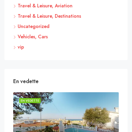
Travel & Leisure, Aviation
Travel & Leisure, Destinations
Uncategorized
Vehicles, Cars
vip
En vedette
EN VEDETTE
EN 