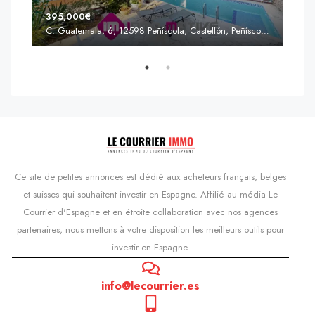
395,000€
C. Guatemala, 6, 12598 Peñíscola, Castellón, Peñíscola, Communauté valencienne
Prix
s'Agaró, Castell d'Aro, Platja d'Aro i s'Agaró, Bas-Ampurdan, Gérone, Catalogne, 17248, Espagne, Castell d'Aro, Catalogne, Espagne
Ce site de petites annonces est dédié aux acheteurs français, belges
et suisses qui souhaitent investir en Espagne. Affilié au média Le
Courrier d'Espagne et en étroite collaboration avec nos agences
partenaires, nous mettons à votre disposition les meilleurs outils pour
investir en Espagne.
info@lecourrier.es