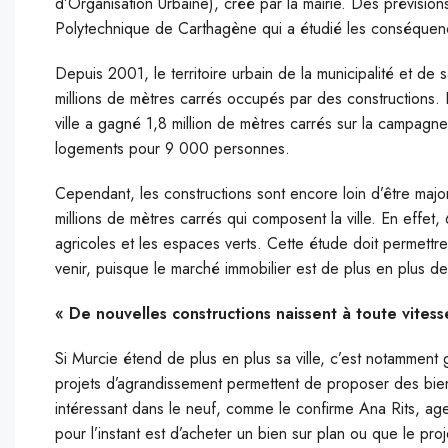
d’Organisation Urbaine), créé par la mairie. Des prévisions
Polytechnique de Carthagène qui a étudié les conséquenc
Depuis 2001, le territoire urbain de la municipalité et d
millions de mètres carrés occupés par des constructions. 
ville a gagné 1,8 million de mètres carrés sur la campagne
logements pour 9 000 personnes.
Cependant, les constructions sont encore loin d’être majo
millions de mètres carrés qui composent la ville. En effet,
agricoles et les espaces verts. Cette étude doit permettre 
venir, puisque le marché immobilier est de plus en plus d
« De nouvelles constructions naissent à toute vitess
Si Murcie étend de plus en plus sa ville, c’est notamment 
projets d’agrandissement permettent de proposer des biens
intéressant dans le neuf, comme le confirme Ana Rits, age
pour l’instant est d’acheter un bien sur plan ou que le p