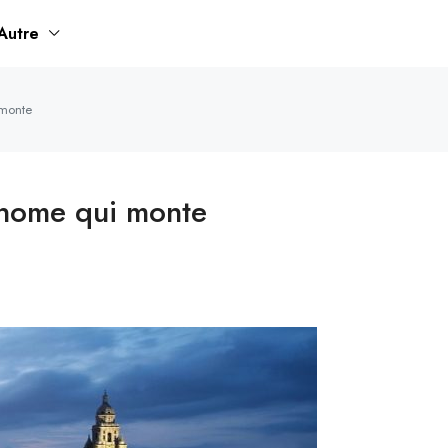
Autre
monte
onome qui monte