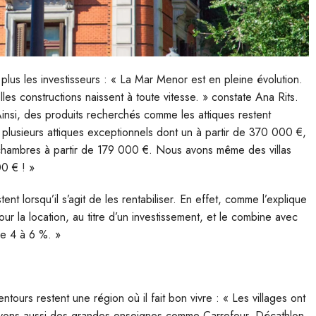
lus les investisseurs : « La Mar Menor est en pleine évolution.
les constructions naissent à toute vitesse. » constate Ana Rits.
insi, des produits recherchés comme les attiques restent
plusieurs attiques exceptionnels dont un à partir de 370 000 €,
chambres à partir de 179 000 €. Nous avons même des villas
0 € ! »
tent lorsqu’il s’agit de les rentabiliser. En effet, comme l’explique
ur la location, au titre d’un investissement, et le combine avec
 de 4 à 6 %. »
ours restent une région où il fait bon vivre : « Les villages ont
 voyons aussi des grandes enseignes comme Carrefour, Décathlon,