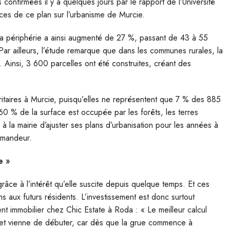
 confirmées il y a quelques jours par le rapport de l’Université
es de ce plan sur l’urbanisme de Murcie.
e sa périphérie a ainsi augmenté de 27 %, passant de 43 à 55
Par ailleurs, l’étude remarque que dans les communes rurales, la
. Ainsi, 3 600 parcelles ont été construites, créant des
ritaires à Murcie, puisqu’elles ne représentent que 7 % des 885
 60 % de la surface est occupée par les forêts, les terres
à la mairie d’ajuster ses plans d’urbanisation pour les années à
emandeur.
e »
grâce à l’intérêt qu’elle suscite depuis quelque temps. Et ces
 aux futurs résidents. L’investissement est donc surtout
nt immobilier chez Chic Estate à Roda : « Le meilleur calcul
rojet vienne de débuter, car dès que la grue commence à