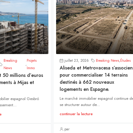
Breaking
Projets
juillet 23, 2026
Breaking News
,
Études
,
Aliseda et Metrovacesa s’associen
News
Immo
pour commercialiser 14 terrains
t 50 millions d’euros
destinés à 662 nouveaux
ments à Mijas et
logements en Espagne.
Le marché immobilier espagnol continue d
bilier espagnol Gesbró
se structurer autour de...
ssement...
continuer la lecture
e
par