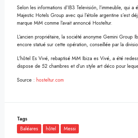
S
elon les informations d’IB3 Televisión, l’immeuble, qui a
Majestic Hotels Group avec qui l’étoile argentine s’est dé
marque MiM comme l’avait annoncé Hosteltur.
L’ancien propriétaire, la société anonyme Gemini Group Ibiza
encore statué sur cette opération, conseillée par la divis
L’hôtel Es Vivé, rebaptisé MiM Ibiza es Vivé, a été redess
dispose de 52 chambres et d’un style art déco pour lequ
Source :
hosteltur.com
Tags
Baléares
hôtel
Messi