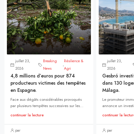
juillet 23,
Breaking
Résilience &
juillet 23,
,
2026
News
Agri
2026
4,8 millions d’euros pour 874
Gesbró investi
producteurs victimes des tempêtes
dans 130 loge
en Espagne.
Málaga.
Face aux dégâts considérables provoqués
Le promoteur immo
par plusieurs tempêtes successives sur les...
annonce un investi
continuer la lecture
continuer la lectur
par
par