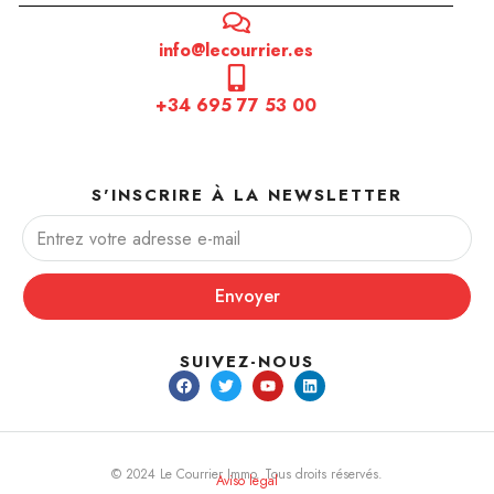
info@lecourrier.es
+34 695 77 53 00
S'INSCRIRE À LA NEWSLETTER
Envoyer
SUIVEZ-NOUS
© 2024 Le Courrier Immo. Tous droits réservés.
Aviso legal