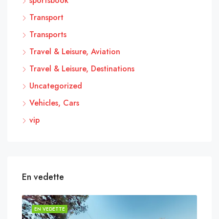
sportsbook
Transport
Transports
Travel & Leisure, Aviation
Travel & Leisure, Destinations
Uncategorized
Vehicles, Cars
vip
En vedette
EN VEDETTE
EN 