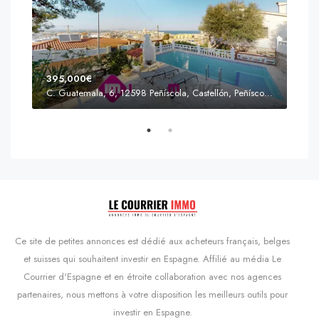
395,000€
C. Guatemala, 6, 12598 Peñíscola, Castellón, Peñíscola, Communauté valencienne
Prix
s'Agaró, Castell d'Aro, Platja d'Aro i s'Agaró, Bas-Ampurdan, Gérone, Catalogne, 17248, Espagne, Castell d'Aro, Catalogne, Espagne
Ce site de petites annonces est dédié aux acheteurs français, belges
et suisses qui souhaitent investir en Espagne. Affilié au média Le
Courrier d'Espagne et en étroite collaboration avec nos agences
partenaires, nous mettons à votre disposition les meilleurs outils pour
investir en Espagne.