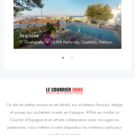
395,000€
C. Guatemala, 6, 12598 Peñíscola, Castellón, Peñíscola, Communauté valencienne
Prix
s'Agaró, Castell d'Aro, Platja d'Aro i s'Agaró, Bas-Ampurdan, Gérone, Catalogne, 17248, Espagne, Castell d'Aro, Catalogne, Espagne
Ce site de petites annonces est dédié aux acheteurs français, belges
et suisses qui souhaitent investir en Espagne. Affilié au média Le
Courrier d'Espagne et en étroite collaboration avec nos agences
partenaires, nous mettons à votre disposition les meilleurs outils pour
investir en Espagne.