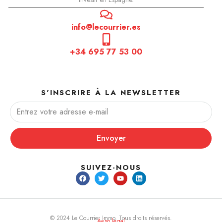
info@lecourrier.es
+34 695 77 53 00
S'INSCRIRE À LA NEWSLETTER
Envoyer
SUIVEZ-NOUS
© 2024 Le Courrier Immo. Tous droits réservés.
Aviso legal