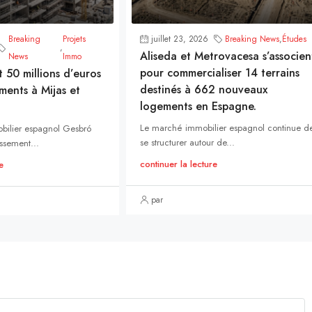
Breaking
Projets
juillet 23, 2026
Breaking News
,
Études
,
Aliseda et Metrovacesa s’associen
News
Immo
pour commercialiser 14 terrains
t 50 millions d’euros
destinés à 662 nouveaux
ments à Mijas et
logements en Espagne.
Le marché immobilier espagnol continue d
bilier espagnol Gesbró
se structurer autour de...
ssement...
continuer la lecture
e
par