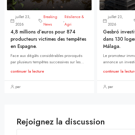
juillet 23,
Breaking
Résilience &
juillet 23,
,
2026
News
Agri
2026
4,8 millions d’euros pour 874
Gesbró investi
producteurs victimes des tempêtes
dans 130 loge
en Espagne.
Málaga.
Face aux dégâts considérables provoqués
Le promoteur immo
par plusieurs tempêtes successives sur les...
annonce un investi
continuer la lecture
continuer la lectur
par
par
Rejoignez la discussion