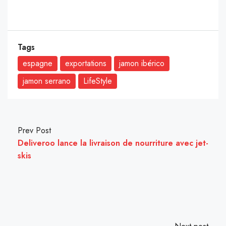
Tags
espagne
exportations
jamon ibérico
jamon serrano
LifeStyle
Prev Post
Deliveroo lance la livraison de nourriture avec jet-
skis