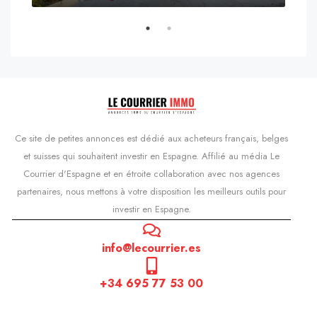
s'Agaró, Castell d'Aro, Platja d'Aro i s'Agaró, Bas-Ampurdan, Gérone, Catalogne, 17248, Espagne, Castell d'Aro, Catalogne, Espagne
Ce site de petites annonces est dédié aux acheteurs français, belges
et suisses qui souhaitent investir en Espagne. Affilié au média Le
Courrier d'Espagne et en étroite collaboration avec nos agences
partenaires, nous mettons à votre disposition les meilleurs outils pour
investir en Espagne.
info@lecourrier.es
+34 695 77 53 00