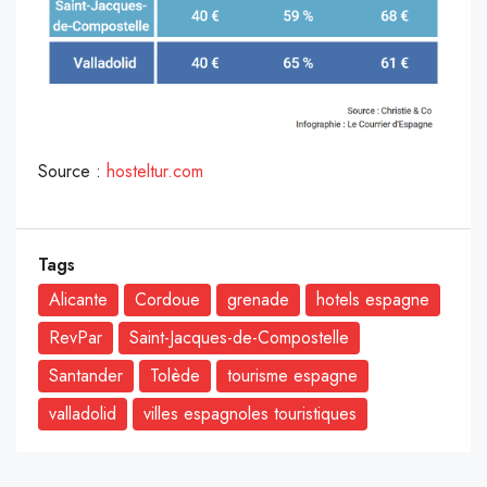
Source :
hosteltur.com
Tags
Alicante
Cordoue
grenade
hotels espagne
RevPar
Saint-Jacques-de-Compostelle
Santander
Tolède
tourisme espagne
valladolid
villes espagnoles touristiques