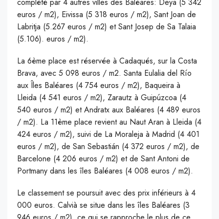
complété par 4 autres villes des Baléares: Deya (5 342
euros / m2), Eivissa (5 318 euros / m2), Sant Joan de
Labritja (5.267 euros / m2) et Sant Josep de Sa Talaia
(5.106). euros / m2).
La 6ème place est réservée à Cadaqués, sur la Costa
Brava, avec 5 098 euros / m2. Santa Eulalia del Río
aux Îles Baléares (4 754 euros / m2), Baqueira à
Lleida (4 541 euros / m2), Zarautz à Guipúzcoa (4
540 euros / m2) et Andratx aux Baléares (4 489 euros
/ m2). La 11ème place revient au Naut Aran à Lleida (4
424 euros / m2), suivi de La Moraleja à Madrid (4 401
euros / m2), de San Sebastián (4 372 euros / m2), de
Barcelone (4 206 euros / m2) et de Sant Antoni de
Portmany dans les îles Baléares (4 008 euros / m2).
Le classement se poursuit avec des prix inférieurs à 4
000 euros. Calvià se situe dans les îles Baléares (3
946 euros / m2), ce qui se rapproche le plus de ce