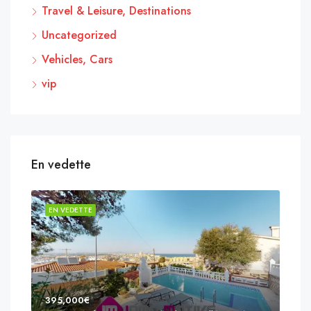
Travel & Leisure, Destinations
Uncategorized
Vehicles, Cars
vip
En vedette
EN VEDETTE
EN 
395,000€