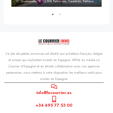
C. Guatemala, 6, 12598 Peñíscola, Castellón, Peñíscola, Communauté valencienne
Prix
s'Agaró, Castell d'Aro, Platja d'Aro i s'Agaró, Bas-Ampurdan, Gérone, Catalogne, 17248, Espagne, Castell d'Aro, Catalogne, Espagne
Ce site de petites annonces est dédié aux acheteurs français, belges
et suisses qui souhaitent investir en Espagne. Affilié au média Le
Courrier d'Espagne et en étroite collaboration avec nos agences
partenaires, nous mettons à votre disposition les meilleurs outils pour
investir en Espagne.
info@lecourrier.es
+34 695 77 53 00