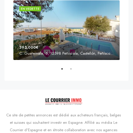
EN VEDETTE
EN 
395,000€
C. Guatemala, 6, 12598 Peñíscola, Castellón, Peñíscola, Communauté valencienne
Prix
s'Agaró, Castell d'Aro, Platja d'Aro i s'Agaró, Bas-Ampurdan, Gérone, Catalogne, 17248, Espagne, Castell d'Aro, Catalogne, Espagne
Ce site de petites annonces est dédié aux acheteurs français, belges
et suisses qui souhaitent investir en Espagne. Affilié au média Le
Courrier d'Espagne et en étroite collaboration avec nos agences