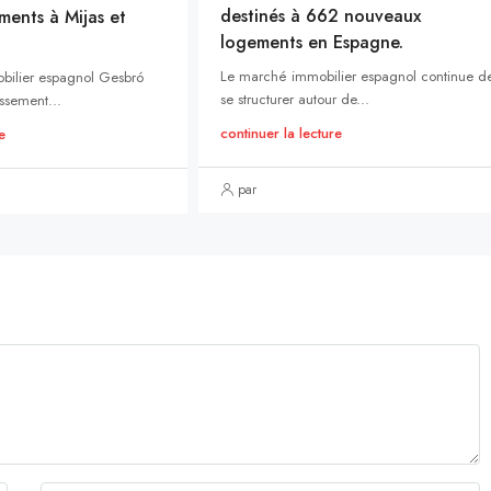
destinés à 662 nouveaux
ments à Mijas et
logements en Espagne.
Le marché immobilier espagnol continue d
bilier espagnol Gesbró
se structurer autour de...
ssement...
continuer la lecture
e
par