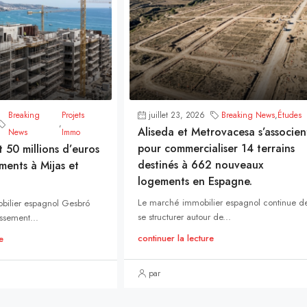
Breaking
Projets
juillet 23, 2026
Breaking News
,
Études
,
Aliseda et Metrovacesa s’associen
News
Immo
pour commercialiser 14 terrains
t 50 millions d’euros
destinés à 662 nouveaux
ments à Mijas et
logements en Espagne.
Le marché immobilier espagnol continue d
bilier espagnol Gesbró
se structurer autour de...
ssement...
continuer la lecture
e
par