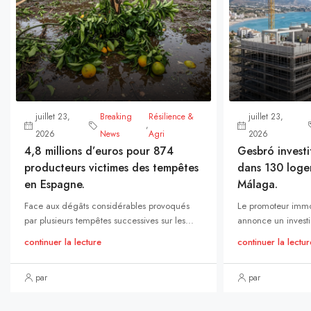
juillet 23,
Breaking
Résilience &
juillet 23,
,
2026
News
Agri
2026
4,8 millions d’euros pour 874
Gesbró investi
producteurs victimes des tempêtes
dans 130 loge
en Espagne.
Málaga.
Face aux dégâts considérables provoqués
Le promoteur immo
par plusieurs tempêtes successives sur les...
annonce un investi
continuer la lecture
continuer la lectur
par
par