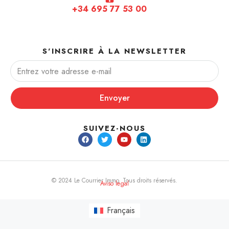
+34 695 77 53 00
S'INSCRIRE À LA NEWSLETTER
Envoyer
SUIVEZ-NOUS
© 2024 Le Courrier Immo. Tous droits réservés.
Aviso legal
Français