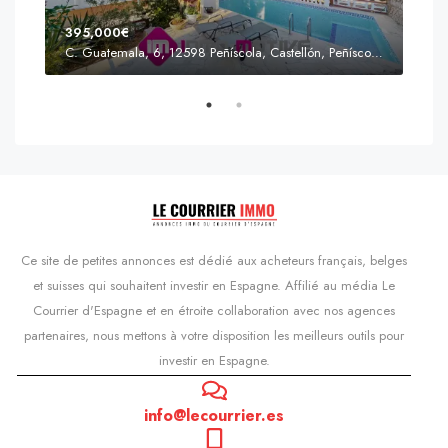
395,000€
C. Guatemala, 6, 12598 Peñíscola, Castellón, Peñíscola, Communauté valencienne
Prix
s'Agaró, Castell d'Aro, Platja d'Aro i s'Agaró, Bas-Ampurdan, Gérone, Catalogne, 17248, Espagne, Castell d'Aro, Catalogne, Espagne
Ce site de petites annonces est dédié aux acheteurs français, belges
et suisses qui souhaitent investir en Espagne. Affilié au média Le
Courrier d'Espagne et en étroite collaboration avec nos agences
partenaires, nous mettons à votre disposition les meilleurs outils pour
investir en Espagne.
info@lecourrier.es