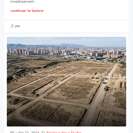
investissement...
continuer la lecture
par
juillet 23, 2026
Breaking News
,
Études