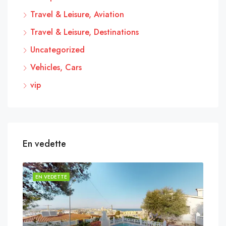
Travel & Leisure, Aviation
Travel & Leisure, Destinations
Uncategorized
Vehicles, Cars
vip
En vedette
EN VEDETTE
EN 