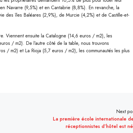
 où les propriétaires demandent 10,5% de plus pour louer leur
s en Navarre (9,5%) et en Cantabrie (8,8%). En revanche, la
vie des îles Baléares (2,9%), de Murcie (4,2%) et de Castille-et-
re. Viennent ensuite la Catalogne (14,6 euros / m2), les
uros / m2). De l’autre côté de la table, nous trouvons
ros / m2) et La Rioja (5,7 euros / m2), les communautés les plus
Next po
La première école internationale d
réceptionnistes d’hôtel est n