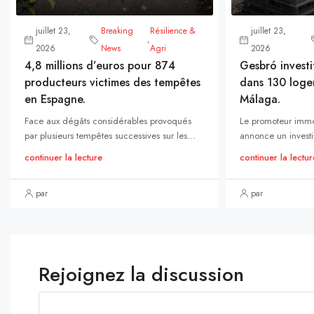
juillet 23,
Breaking
Résilience &
juillet 23,
,
2026
News
Agri
2026
4,8 millions d’euros pour 874
Gesbró investi
producteurs victimes des tempêtes
dans 130 loge
en Espagne.
Málaga.
Face aux dégâts considérables provoqués
Le promoteur immo
par plusieurs tempêtes successives sur les...
annonce un investi
continuer la lecture
continuer la lectur
par
par
Rejoignez la discussion