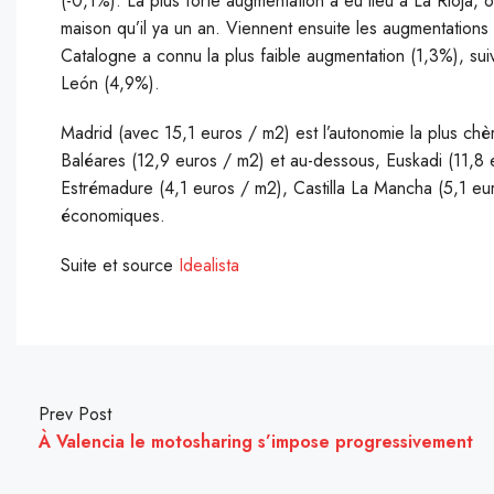
(-0,1%). La plus forte augmentation a eu lieu à La Rioja,
maison qu’il ya un an. Viennent ensuite les augmentation
Catalogne a connu la plus faible augmentation (1,3%), sui
León (4,9%).
Madrid (avec 15,1 euros / m2) est l’autonomie la plus chè
Baléares (12,9 euros / m2) et au-dessous, Euskadi (11,8 e
Estrémadure (4,1 euros / m2), Castilla La Mancha (5,1 eu
économiques.
Suite et source
Idealista
Prev Post
À Valencia le motosharing s’impose progressivement