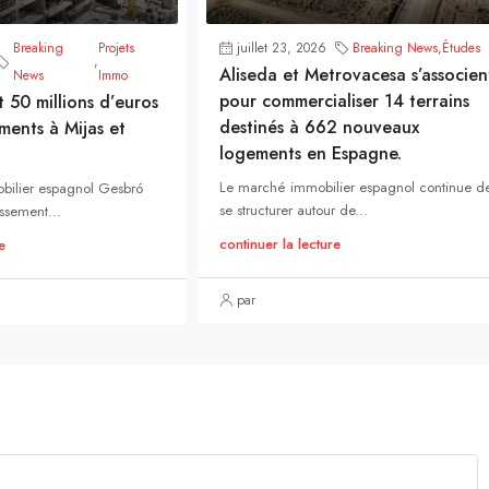
Breaking
Projets
juillet 23, 2026
Breaking News
,
Études
,
Aliseda et Metrovacesa s’associen
News
Immo
pour commercialiser 14 terrains
t 50 millions d’euros
destinés à 662 nouveaux
ments à Mijas et
logements en Espagne.
Le marché immobilier espagnol continue d
bilier espagnol Gesbró
se structurer autour de...
ssement...
continuer la lecture
e
par