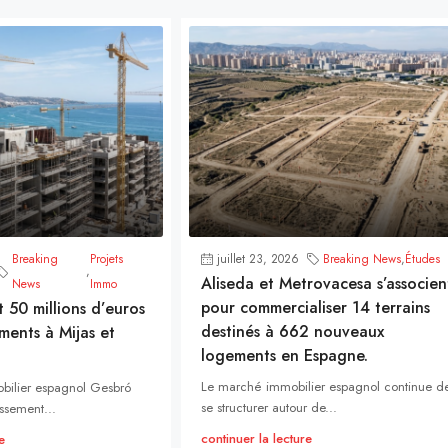
Breaking
Projets
juillet 23, 2026
Breaking News
,
Études
,
Aliseda et Metrovacesa s’associen
News
Immo
pour commercialiser 14 terrains
t 50 millions d’euros
destinés à 662 nouveaux
ments à Mijas et
logements en Espagne.
Le marché immobilier espagnol continue d
bilier espagnol Gesbró
se structurer autour de...
ssement...
continuer la lecture
e