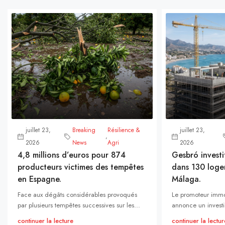
juillet 23,
Breaking
Résilience &
juillet 23,
,
2026
News
Agri
2026
4,8 millions d’euros pour 874
Gesbró investi
producteurs victimes des tempêtes
dans 130 loge
en Espagne.
Málaga.
Face aux dégâts considérables provoqués
Le promoteur immo
par plusieurs tempêtes successives sur les...
annonce un investi
continuer la lecture
continuer la lectur