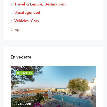
Travel & Leisure, Destinations
Uncategorized
Vehicles, Cars
vip
En vedette
EN VEDETTE
EN 
395,000€