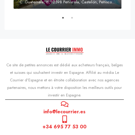
C. Guatemala, 6, 12598 Peñíscola, Castellón, Peñíscola, Communauté valencienne
Prix
s'Agaró, Castell d'Aro, Platja d'Aro i s'Agaró, Bas-Ampurdan, Gérone, Catalogne, 17248, Espagne, Castell d'Aro, Catalogne, Espagne
Ce site de petites annonces est dédié aux acheteurs français, belges
et suisses qui souhaitent investir en Espagne. Affilié au média Le
Courrier d'Espagne et en étroite collaboration avec nos agences
partenaires, nous mettons à votre disposition les meilleurs outils pour
investir en Espagne.
info@lecourrier.es
+34 695 77 53 00