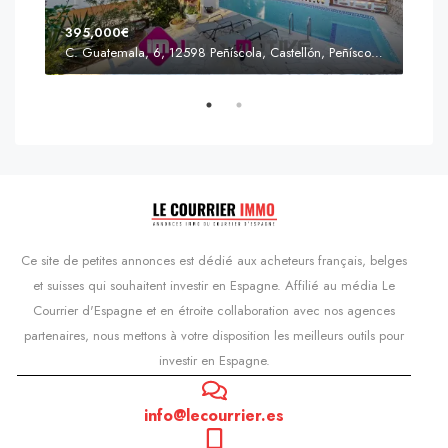
395,000€
C. Guatemala, 6, 12598 Peñíscola, Castellón, Peñíscola, Communauté valencienne
Prix
s'Agaró, Castell d'Aro, Platja d'Aro i s'Agaró, Bas-Ampurdan, Gérone, Catalogne, 17248, Espagne, Castell d'Aro, Catalogne, Espagne
Ce site de petites annonces est dédié aux acheteurs français, belges
et suisses qui souhaitent investir en Espagne. Affilié au média Le
Courrier d'Espagne et en étroite collaboration avec nos agences
partenaires, nous mettons à votre disposition les meilleurs outils pour
investir en Espagne.
info@lecourrier.es