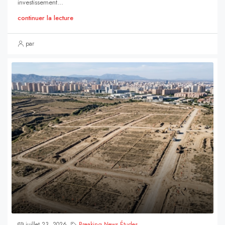
investissement...
continuer la lecture
par
juillet 23, 2026
Breaking News
,
Études