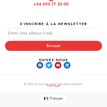
+34 695 77 53 00
S'INSCRIRE À LA NEWSLETTER
Envoyer
SUIVEZ-NOUS
© 2024 Le Courrier Immo. Tous droits réservés.
Aviso legal
Français