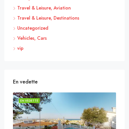
Travel & Leisure, Aviation
Travel & Leisure, Destinations
Uncategorized
Vehicles, Cars
vip
En vedette
EN VEDETTE
EN 