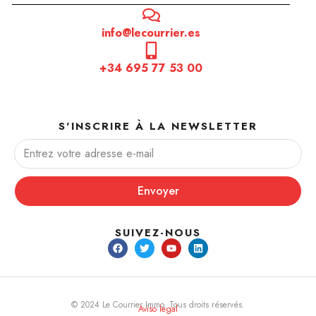
info@lecourrier.es
+34 695 77 53 00
S'INSCRIRE À LA NEWSLETTER
Envoyer
SUIVEZ-NOUS
© 2024 Le Courrier Immo. Tous droits réservés.
Aviso legal