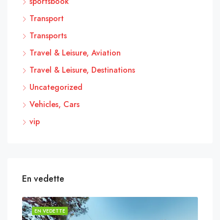
sportsbook
Transport
Transports
Travel & Leisure, Aviation
Travel & Leisure, Destinations
Uncategorized
Vehicles, Cars
vip
En vedette
EN VEDETTE
EN 