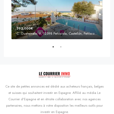
395,000€
C. Guatemala, 6, 12598 Peñíscola, Castellón, Peñíscola, Communauté valencienne
Prix
s'Agaró, Castell d'Aro, Platja d'Aro i s'Agaró, Bas-Ampurdan, Gérone, Catalogne, 17248, Espagne, Castell d'Aro, Catalogne, Espagne
Ce site de petites annonces est dédié aux acheteurs français, belges
et suisses qui souhaitent investir en Espagne. Affilié au média Le
Courrier d'Espagne et en étroite collaboration avec nos agences
partenaires, nous mettons à votre disposition les meilleurs outils pour
investir en Espagne.