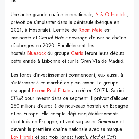
lits.
Une autre grande chaîne internationale,
A & O Hostels
,
prévoit de s’implanter dans la péninsule ibérique en
2021, à Hospitalet. L’entrée de
Room Mate
est
imminente et
Casual Hotels
envisage d’ouvrir sa chaîne
d’auberges en 2020. Parallèlement, les
hostels
Bluesock
du groupe
Carris
feront leurs débuts
cette année à Lisbonne et sur la Gran Vía de Madrid.
Les fonds d’investissement commencent, eux aussi, à
s’intéresser à ce marché en plein essor. Le groupe
espagnol
Excem Real Estate
a créé en 2017 la Socimi
SITUR
pour investir dans ce segment. Il prévoit d’allouer
250 millions d’euros à de nouveaux hostels en Espagne
et en Europe. Elle compte déjà cinq établissements,
dont trois en Espagne, et veut surpasser
Generator
et
devenir la première chaîne nationale avec sa marque
Lov Hotels
et ses trois lignes:
Hatch, Mad et Cat’s
.