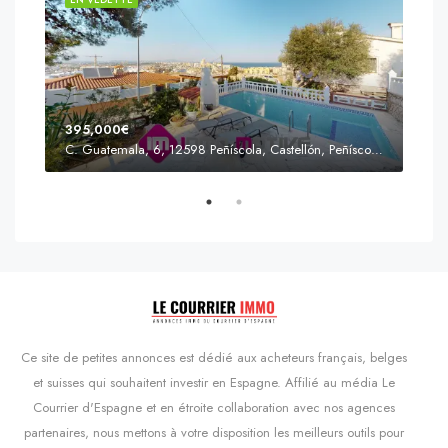
395,000€
C. Guatemala, 6, 12598 Peñíscola, Castellón, Peñíscola, Communauté valencienne
Prix
s'Agaró, Castell d'Aro, Platja d'Aro i s'Agaró, Bas-Ampurdan, Gérone, Catalogne, 17248, Espagne, Castell d'Aro, Catalogne, Espagne
Ce site de petites annonces est dédié aux acheteurs français, belges
et suisses qui souhaitent investir en Espagne. Affilié au média Le
Courrier d'Espagne et en étroite collaboration avec nos agences
partenaires, nous mettons à votre disposition les meilleurs outils pour