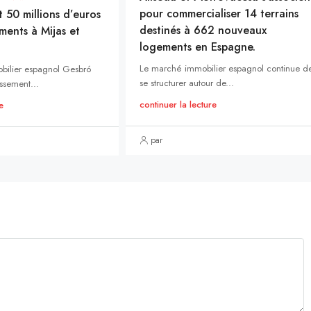
pour commercialiser 14 terrains
t 50 millions d’euros
destinés à 662 nouveaux
ments à Mijas et
logements en Espagne.
Le marché immobilier espagnol continue d
bilier espagnol Gesbró
se structurer autour de...
ssement...
continuer la lecture
e
par