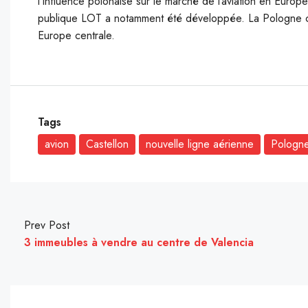
l’influence polonaise sur le marché de l’aviation en Euro
publique LOT a notamment été développée. La Pologne che
Europe centrale.
Tags
avion
Castellon
nouvelle ligne aérienne
Pologn
Prev Post
3 immeubles à vendre au centre de Valencia