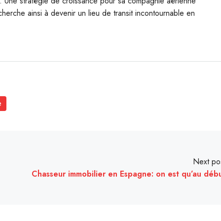
pe. Une stratégie de croissance pour sa compagnie aérienne
rche ainsi à devenir un lieu de transit incontournable en
e
Next po
Chasseur immobilier en Espagne: on est qu’au déb