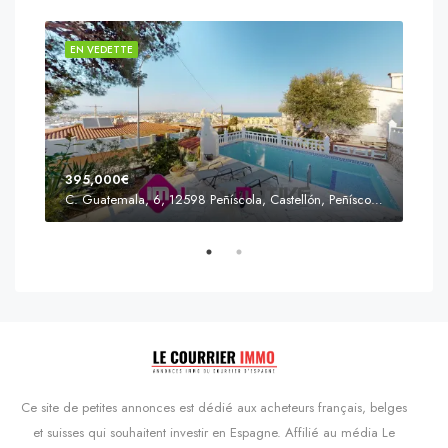
EN VEDETTE
EN 
395,000€
C. Guatemala, 6, 12598 Peñíscola, Castellón, Peñíscola, Communauté valencienne
Prix
s'Agaró, Castell d'Aro, Platja d'Aro i s'Agaró, Bas-Ampurdan, Gérone, Catalogne, 17248, Espagne, Castell d'Aro, Catalogne, Espagne
Ce site de petites annonces est dédié aux acheteurs français, belges
et suisses qui souhaitent investir en Espagne. Affilié au média Le