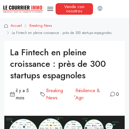
Vende con
nosotros
Accueil
Breaking News
La Fintech en pleine croissance : près de 300 startups espagnoles
La Fintech en pleine
croissance : près de 300
startups espagnoles
il y a 5
Breaking
Résilience &
,
0
mois
News
Agri