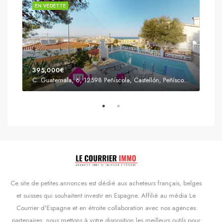
EN VEDETTE
EN 
395,000€
C. Guatemala, 6, 12598 Peñíscola, Castellón, Peñíscola, Communauté valencienne
Prix
s'Agaró, Castell d'Aro, Platja d'Aro i s'Agaró, Bas-Ampurdan, Gérone, Catalogne, 17248, Espagne, Castell d'Aro, Catalogne, Espagne
Ce site de petites annonces est dédié aux acheteurs français, belges
et suisses qui souhaitent investir en Espagne. Affilié au média Le
Courrier d'Espagne et en étroite collaboration avec nos agences
partenaires, nous mettons à votre disposition les meilleurs outils pour