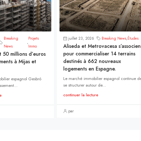
Breaking
Projets
juillet 23, 2026
Breaking News
,
Études
,
Aliseda et Metrovacesa s’associen
News
Immo
pour commercialiser 14 terrains
t 50 millions d’euros
destinés à 662 nouveaux
ments à Mijas et
logements en Espagne.
Le marché immobilier espagnol continue d
bilier espagnol Gesbró
se structurer autour de...
ssement...
continuer la lecture
e
par