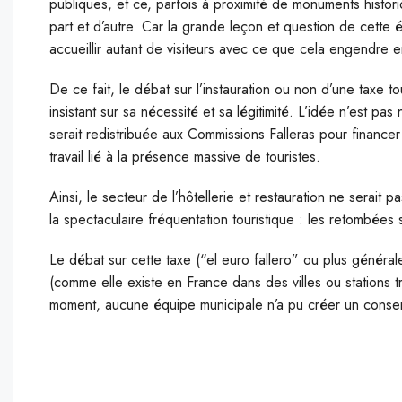
publiques, et ce, parfois à proximité de monuments histo
part et d’autre. Car la grande leçon et question de cette 
accueillir autant de visiteurs avec ce que cela engendre 
De ce fait, le débat sur l’instauration ou non d’une taxe t
insistant sur sa nécessité et sa légitimité. L’idée n’est pas
serait redistribuée aux Commissions Falleras pour financer l
travail lié à la présence massive de touristes.
Ainsi, le secteur de l’hôtellerie et restauration ne serai
la spectaculaire fréquentation touristique : les retombée
Le débat sur cette taxe (“el euro fallero” ou plus général
(comme elle existe en France dans des villes ou stations t
moment, aucune équipe municipale n’a pu créer un consens