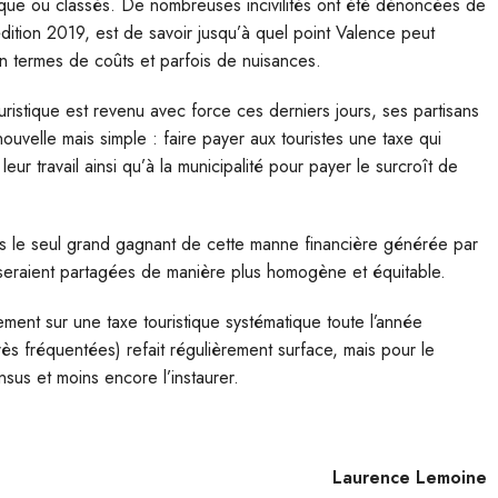
rique ou classés. De nombreuses incivilités ont été dénoncées de
édition 2019, est de savoir jusqu’à quel point Valence peut
en termes de coûts et parfois de nuisances.
ouristique est revenu avec force ces derniers jours, ses partisans
 nouvelle mais simple : faire payer aux touristes une taxe qui
eur travail ainsi qu’à la municipalité pour payer le surcroît de
t pas le seul grand gagnant de cette manne financière générée par
s seraient partagées de manière plus homogène et équitable.
ement sur une taxe touristique systématique toute l’année
rès fréquentées) refait régulièrement surface, mais pour le
us et moins encore l’instaurer.
Laurence Lemoine