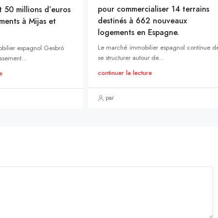
pour commercialiser 14 terrains
t 50 millions d’euros
destinés à 662 nouveaux
ments à Mijas et
logements en Espagne.
Le marché immobilier espagnol continue d
bilier espagnol Gesbró
se structurer autour de...
ssement...
continuer la lecture
e
par