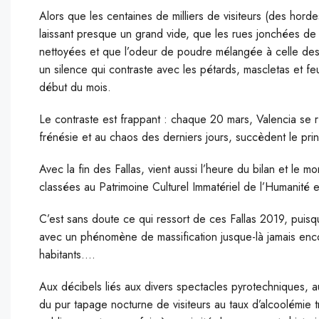
A
lors que les centaines de milliers de visiteurs (des horde
laissant presque un grand vide, que les rues jonchées de
nettoyées et que l’odeur de poudre mélangée à celle des c
un silence qui contraste avec les pétards, mascletas et fe
début du mois.
L
e contraste est frappant : chaque 20 mars, Valencia se ré
frénésie et au chaos des derniers jours, succèdent le pri
Avec la fin des Fallas, vient aussi l’heure du bilan et le 
classées au Patrimoine Culturel Immatériel de l’Humanité
C’est sans doute ce qui ressort de ces Fallas 2019, puisque
avec un phénomène de massification jusque-là jamais enco
habitants….
Aux décibels liés aux divers spectacles pyrotechniques, au
du pur tapage nocturne de visiteurs au taux d’alcoolémie t