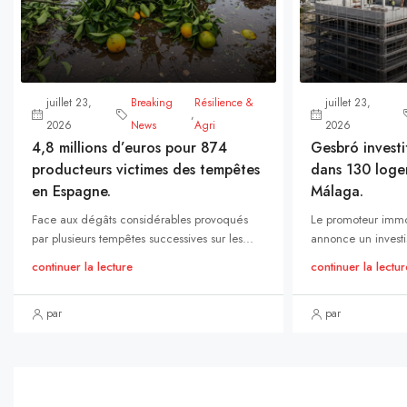
juillet 23,
Breaking
Résilience &
juillet 23,
,
2026
News
Agri
2026
4,8 millions d’euros pour 874
Gesbró investi
producteurs victimes des tempêtes
dans 130 loge
en Espagne.
Málaga.
Face aux dégâts considérables provoqués
Le promoteur immo
par plusieurs tempêtes successives sur les...
annonce un investi
continuer la lecture
continuer la lectur
par
par