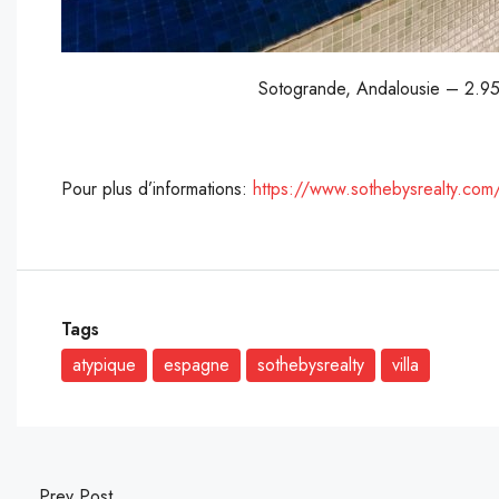
Sotogrande, Andalousie – 2.95
Pour plus d’informations:
https://www.sothebysrealty.com
Tags
atypique
espagne
sothebysrealty
villa
Prev Post