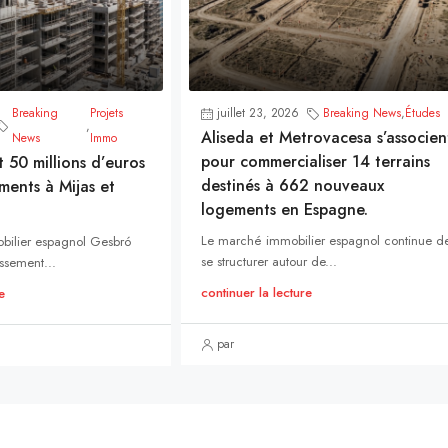
Breaking
Projets
juillet 23, 2026
Breaking News
,
Études
,
Aliseda et Metrovacesa s’associen
News
Immo
pour commercialiser 14 terrains
t 50 millions d’euros
destinés à 662 nouveaux
ments à Mijas et
logements en Espagne.
Le marché immobilier espagnol continue d
bilier espagnol Gesbró
se structurer autour de...
ssement...
continuer la lecture
e
par