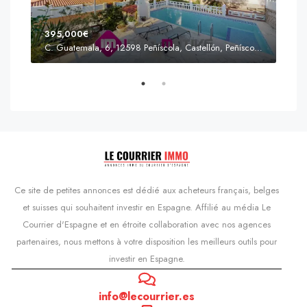
395,000€
C. Guatemala, 6, 12598 Peñíscola, Castellón, Peñíscola, Communauté valencienne
Prix
s'Agaró, Castell d'Aro, Platja d'Aro i s'Agaró, Bas-Ampurdan, Gérone, Catalogne, 17248, Espagne, Castell d'Aro, Catalogne, Espagne
Ce site de petites annonces est dédié aux acheteurs français, belges
et suisses qui souhaitent investir en Espagne. Affilié au média Le
Courrier d'Espagne et en étroite collaboration avec nos agences
partenaires, nous mettons à votre disposition les meilleurs outils pour
investir en Espagne.
info@lecourrier.es