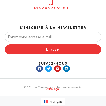
+34 695 77 53 00
S'INSCRIRE À LA NEWSLETTER
Envoyer
SUIVEZ-NOUS
© 2024 Le Courrier Immo. Tous droits réservés.
Aviso legal
Français