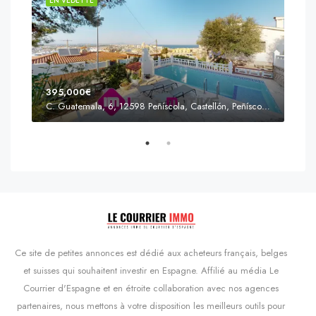
EN VEDETTE
EN 
395,000€
C. Guatemala, 6, 12598 Peñíscola, Castellón, Peñíscola, Communauté valencienne
Prix
s'Agaró, Castell d'Aro, Platja d'Aro i s'Agaró, Bas-Ampurdan, Gérone, Catalogne, 17248, Espagne, Castell d'Aro, Catalogne, Espagne
Ce site de petites annonces est dédié aux acheteurs français, belges
et suisses qui souhaitent investir en Espagne. Affilié au média Le
Courrier d'Espagne et en étroite collaboration avec nos agences
partenaires, nous mettons à votre disposition les meilleurs outils pour