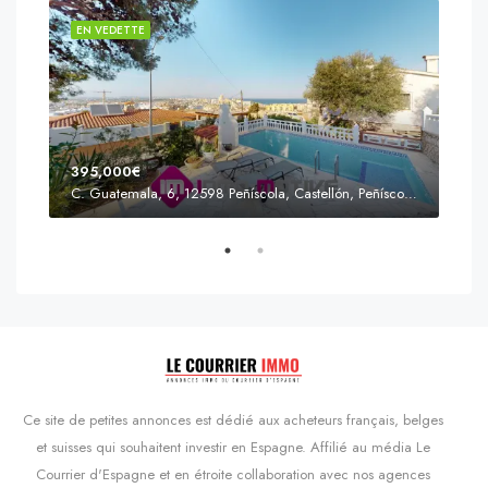
EN VEDETTE
EN 
395,000€
C. Guatemala, 6, 12598 Peñíscola, Castellón, Peñíscola, Communauté valencienne
Prix
s'Agaró, Castell d'Aro, Platja d'Aro i s'Agaró, Bas-Ampurdan, Gérone, Catalogne, 17248, Espagne, Castell d'Aro, Catalogne, Espagne
Ce site de petites annonces est dédié aux acheteurs français, belges
et suisses qui souhaitent investir en Espagne. Affilié au média Le
Courrier d'Espagne et en étroite collaboration avec nos agences