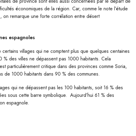
capitales de province sont elles aussi concernées par le départ de
ifficultés économiques de la région. Car, comme le note l’étude
, on remarque une forte corrélation entre désert
unes espagnoles
de certains villages qui ne comptent plus que quelques centaines
80 % des villes ne dépassent pas 1000 habitants. Cela
st particulièrement critique dans des provinces comme Soria,
moins de 1000 habitants dans 90 % des communes.
lages qui ne dépassent pas les 100 habitants, soit 16 % des
s sous cette barre symbolique. Aujourd’hui 61 % des
ion espagnole.