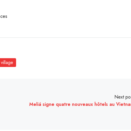
nces
village
Next po
Meliá signe quatre nouveaux hôtels au Vietn