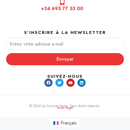
+34 695 77 53 00
S'INSCRIRE À LA NEWSLETTER
Envoyer
SUIVEZ-NOUS
© 2024 Le Courrier Immo. Tous droits réservés.
Aviso legal
Français