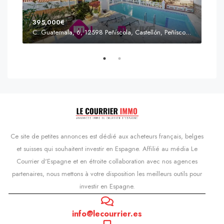
395,000€
C. Guatemala, 6, 12598 Peñíscola, Castellón, Peñíscola, Communauté valencienne
Prix
s'Agaró, Castell d'Aro, Platja d'Aro i s'Agaró, Bas-Ampurdan, Gérone, Catalogne, 17248, Espagne, Castell d'Aro, Catalogne, Espagne
Ce site de petites annonces est dédié aux acheteurs français, belges
et suisses qui souhaitent investir en Espagne. Affilié au média Le
Courrier d'Espagne et en étroite collaboration avec nos agences
partenaires, nous mettons à votre disposition les meilleurs outils pour
investir en Espagne.
info@lecourrier.es