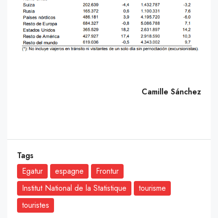
Camille Sánchez
Tags
Egatur
espagne
Frontur
Institut National de la Statistique
tourisme
touristes