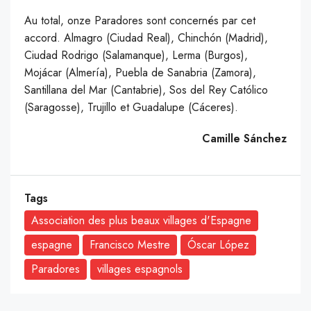
Au total, onze Paradores sont concernés par cet
accord. Almagro (Ciudad Real), Chinchón (Madrid),
Ciudad Rodrigo (Salamanque), Lerma (Burgos),
Mojácar (Almería), Puebla de Sanabria (Zamora),
Santillana del Mar (Cantabrie), Sos del Rey Católico
(Saragosse), Trujillo et Guadalupe (Cáceres).
Camille Sánchez
Tags
Association des plus beaux villages d'Espagne
espagne
Francisco Mestre
Óscar López
Paradores
villages espagnols