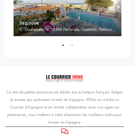
395,000€
C. Guatemala, 6, 12598 Peñíscola, Castellón, Peñíscola, Communauté valencienne
Prix
s'Agaró, Castell d'Aro, Platja d'Aro i s'Agaró, Bas-Ampurdan, Gérone, Catalogne, 17248, Espagne, Castell d'Aro, Catalogne, Espagne
Ce site de petites annonces est dédié aux acheteurs français, belges
et suisses qui souhaitent investir en Espagne. Affilié au média Le
Courrier d'Espagne et en étroite collaboration avec nos agences
partenaires, nous mettons à votre disposition les meilleurs outils pour
investir en Espagne.