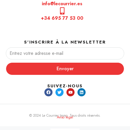
info@lecourrier.es
+34 695 77 53 00
S'INSCRIRE À LA NEWSLETTER
Envoyer
SUIVEZ-NOUS
© 2024 Le Courrier Immo. Tous droits réservés.
Aviso legal