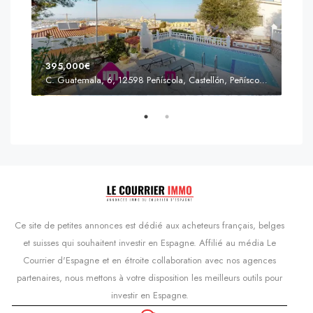
395,000€
C. Guatemala, 6, 12598 Peñíscola, Castellón, Peñíscola, Communauté valencienne
Prix
s'Agaró, Castell d'Aro, Platja d'Aro i s'Agaró, Bas-Ampurdan, Gérone, Catalogne, 17248, Espagne, Castell d'Aro, Catalogne, Espagne
Ce site de petites annonces est dédié aux acheteurs français, belges
et suisses qui souhaitent investir en Espagne. Affilié au média Le
Courrier d'Espagne et en étroite collaboration avec nos agences
partenaires, nous mettons à votre disposition les meilleurs outils pour
investir en Espagne.