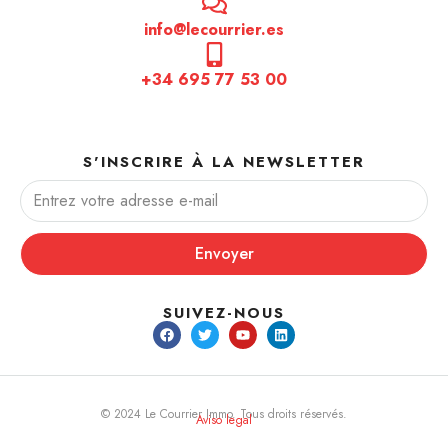
info@lecourrier.es
+34 695 77 53 00
S'INSCRIRE À LA NEWSLETTER
Envoyer
SUIVEZ-NOUS
© 2024 Le Courrier Immo. Tous droits réservés.
Aviso legal