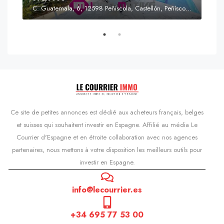
C. Guatemala, 6, 12598 Peñíscola, Castellón, Peñíscola, Communauté valencienne
Prix
s'Agaró, Castell d'Aro, Platja d'Aro i s'Agaró, Bas-Ampurdan, Gérone, Catalogne, 17248, Espagne, Castell d'Aro, Catalogne, Espagne
Ce site de petites annonces est dédié aux acheteurs français, belges
et suisses qui souhaitent investir en Espagne. Affilié au média Le
Courrier d'Espagne et en étroite collaboration avec nos agences
partenaires, nous mettons à votre disposition les meilleurs outils pour
investir en Espagne.
info@lecourrier.es
+34 695 77 53 00