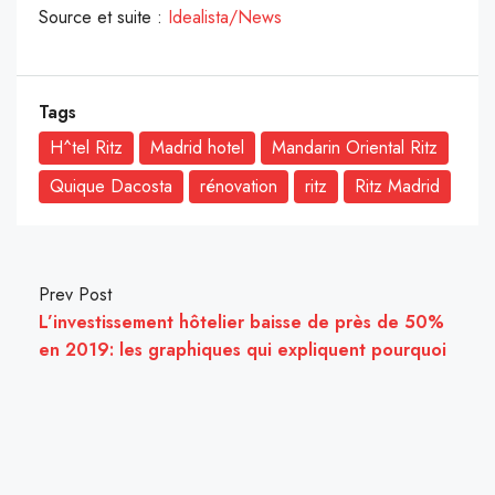
Source et suite :
Idealista/News
Tags
H^tel Ritz
Madrid hotel
Mandarin Oriental Ritz
Quique Dacosta
rénovation
ritz
Ritz Madrid
Prev Post
L’investissement hôtelier baisse de près de 50%
en 2019: les graphiques qui expliquent pourquoi