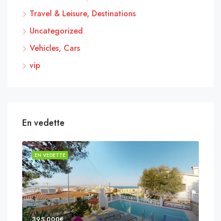
Travel & Leisure, Destinations
Uncategorized
Vehicles, Cars
vip
En vedette
EN VEDETTE
EN 
395,000€