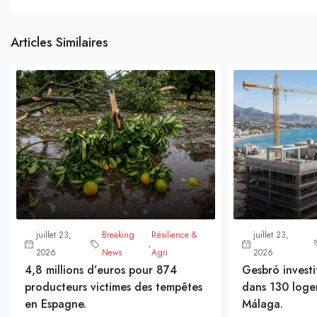
Articles Similaires
juillet 23,
Breaking
Résilience &
juillet 23,
,
2026
News
Agri
2026
4,8 millions d’euros pour 874
Gesbró investi
producteurs victimes des tempêtes
dans 130 loge
en Espagne.
Málaga.