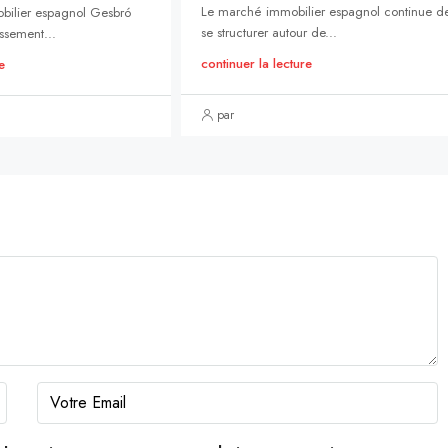
Le marché immobilier espagnol continue d
bilier espagnol Gesbró
se structurer autour de...
ssement...
continuer la lecture
e
par