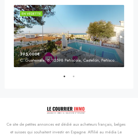
EN VEDETTE
EN 
395,000€
C. Guatemala, 6, 12598 Peñíscola, Castellón, Peñíscola, Communauté valencienne
Prix
s'Agaró, Castell d'Aro, Platja d'Aro i s'Agaró, Bas-Ampurdan, Gérone, Catalogne, 17248, Espagne, Castell d'Aro, Catalogne, Espagne
Ce site de petites annonces est dédié aux acheteurs français, belges
et suisses qui souhaitent investir en Espagne. Affilié au média Le